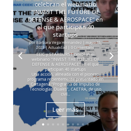
celebran el webinario
“INVEST THE FUTURE OF
DEFENSE & AEROSPACE” en
el que participan 40
startups
por
Bárbara Vega Hérnandez
|
mayo 15,
2023
|
Actualidad
| 0 Comentario
EEIC y STARBURST celebran el
webinario “INVEST THE FUTURE OF
DEFENSE & AEROSPACE” en el que
participan 40 startups
Una acción, alineada con el pionero
programa recientemente presentado en
Cartagena “Programa de Impulso de
Tecnologías Duales”, CAETRA, de uso
civil...
Leer más