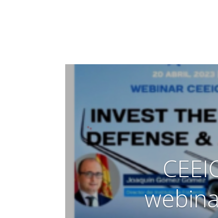
CEEI
webina