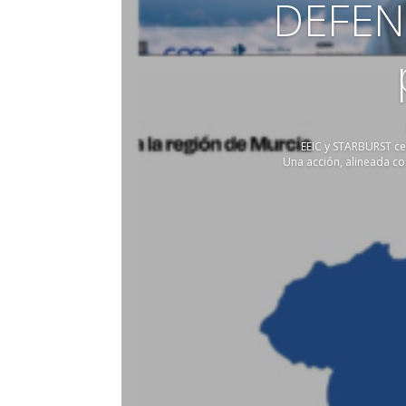
DEFEN
EEIC y STARBURST ce
Una acción, alineada c