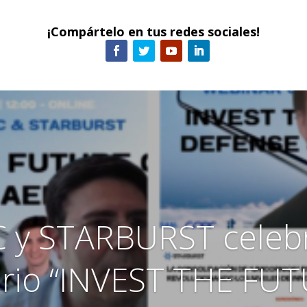
¡Compártelo en tus redes sociales!
C y STARBURST celebr
rio “INVEST THE FU