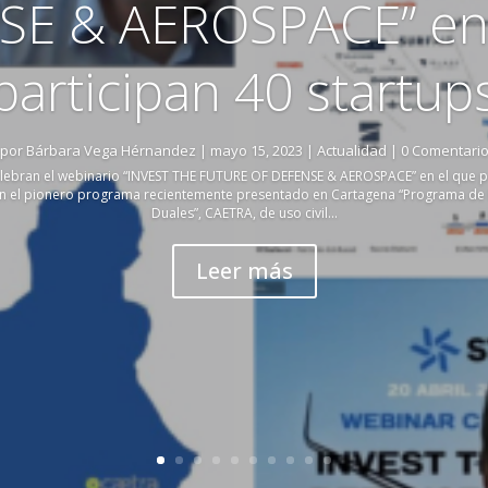
SE & AEROSPACE” en 
participan 40 startup
por
Bárbara Vega Hérnandez
|
mayo 15, 2023
|
Actualidad
| 0 Comentari
lebran el webinario “INVEST THE FUTURE OF DEFENSE & AEROSPACE” en el que pa
on el pionero programa recientemente presentado en Cartagena “Programa de
Duales”, CAETRA, de uso civil...
Leer más