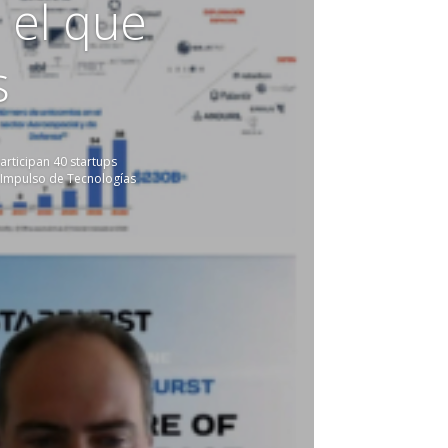
el que
s
o
rticipan 40 startups
 Impulso de Tecnologías