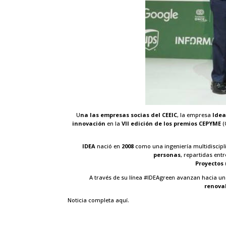
U
na las empresas socias del CEEIC
, la empresa
Idea
innovación
en la
VII edición de los premios CEPYME
(
IDEA
nació en
2008
como una ingeniería multidiscipl
personas
, repartidas entr
Proyectos
A través de su línea #IDEAgreen avanzan hacia u
renova
Noticia completa aquí.