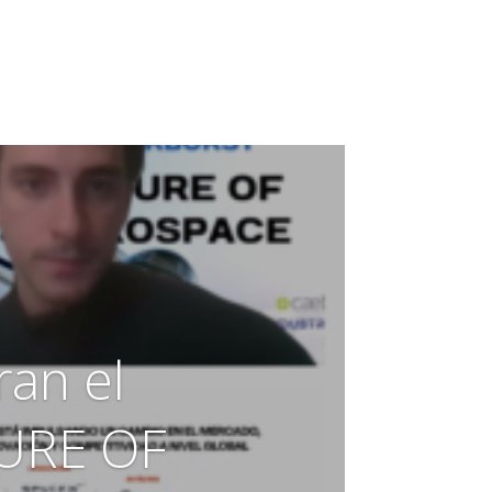
an el
TURE OF