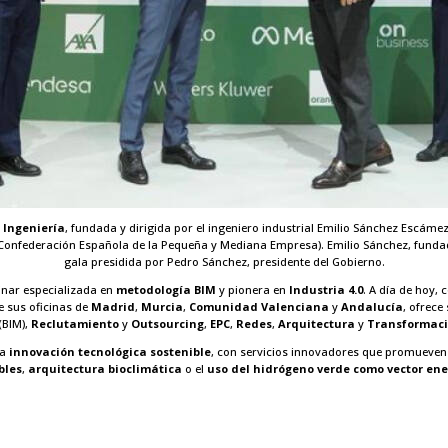
 Ingeniería
, fundada y dirigida por el ingeniero industrial Emilio Sánchez Escáme
Confederación Española de la Pequeña y Mediana Empresa). Emilio Sánchez, fundado
gala presidida por Pedro Sánchez, presidente del Gobierno.
inar especializada en
metodología BIM
y pionera en
Industria 4.0
. A día de hoy,
e sus oficinas de
Madrid
,
Murcia
,
Comunidad
Valenciana
y
Andalucía
, ofrece
(BIM),
Reclutamiento
y
Outsourcing
,
EPC
,
Redes
,
Arquitectura
y
Transformac
na
innovación tecnológica sostenible
, con servicios innovadores que promueven
bles
,
arquitectura bioclimática
o el
uso del hidrógeno verde como vector ene