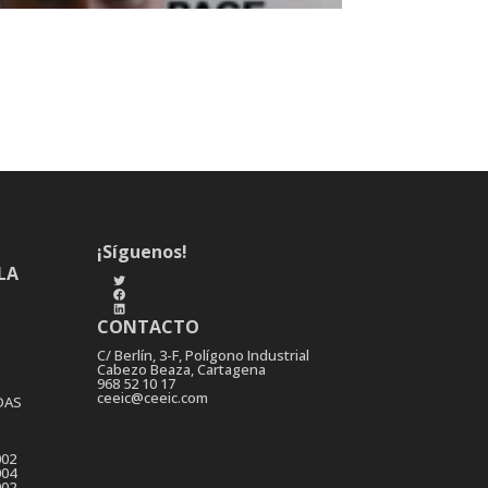
¡Síguenos!
LA
Twitter
Facebook
LinkedIn
CONTACTO
C/ Berlín, 3-F, Polígono Industrial
Cabezo Beaza, Cartagena
968 52 10 17
ceeic@ceeic.com
DAS
002
004
002