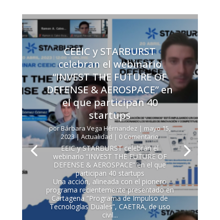
CEEIC y STARBURST
celebran el webinario
“INVEST THE FUTURE OF
DEFENSE & AEROSPACE” en
el que participan 40
startups
por
Bárbara Vega Hérnandez
|
mayo 15,
2023
|
Actualidad
| 0 Comentario
EEIC y STARBURST celebran el
webinario “INVEST THE FUTURE OF
DEFENSE & AEROSPACE” en el que
participan 40 startups
Una acción, alineada con el pionero
programa recientemente presentado en
Cartagena “Programa de Impulso de
Tecnologías Duales”, CAETRA, de uso
civil...