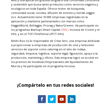
web y una aplicación gratuita dirigida a una comunidad consciente
y sostenible que busca tanto productos como servicios veganos y
ecológicos en toda España. Ofrece motor de búsqueda,
comunidad social, recetas, difusión de eventos y tienda veggie-
eco. Actualmente tiene 10.000 empresas registradas en la
aplicación y mantiene partenariados con marcas como
VeggieWorld, BeVeggie, Proveg y NaturGreeen. Ha participado en
los programas $tartups Smart Capital
CEEIC
, Incoova de Croem y el
Info, y en el TOF (Telefónica-UPCT-Info).
Belén Ruiz es la responsable de Crew Serv, una empresa dedicada
a proporcionar a empresas de producción de cine y televisión
servicios de soporte como catering en el sitio de rodaje,
seguridad, limpieza, logística, soporte legal, figuración, apoyo a la
producción, marketing y oficios. Esta empresa logró un accésit en
los premios de Iniciativas Empresariales del Ayuntamiento de
Murcia y ha participado en el programa Incoova.
¡Compártelo en tus redes sociales!