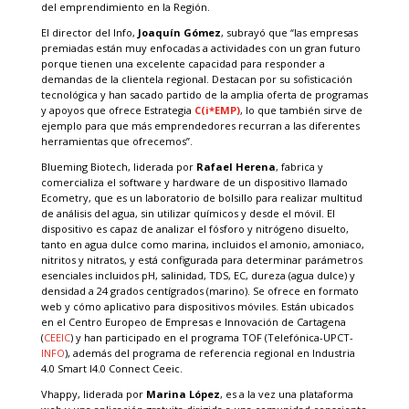
del emprendimiento en la Región.
El director del Info,
Joaquín Gómez
, subrayó que “las empresas
premiadas están muy enfocadas a actividades con un gran futuro
porque tienen una excelente capacidad para responder a
demandas de la clientela regional. Destacan por su sofisticación
tecnológica y han sacado partido de la amplia oferta de programas
y apoyos que ofrece Estrategia
C(i*EMP)
, lo que también sirve de
ejemplo para que más emprendedores recurran a las diferentes
herramientas que ofrecemos”.
Blueming Biotech, liderada por
Rafael Herena
, fabrica y
comercializa el software y hardware de un dispositivo llamado
Ecometry, que es un laboratorio de bolsillo para realizar multitud
de análisis del agua, sin utilizar químicos y desde el móvil. El
dispositivo es capaz de analizar el fósforo y nitrógeno disuelto,
tanto en agua dulce como marina, incluidos el amonio, amoniaco,
nitritos y nitratos, y está configurada para determinar parámetros
esenciales incluidos pH, salinidad, TDS, EC, dureza (agua dulce) y
densidad a 24 grados centígrados (marino). Se ofrece en formato
web y cómo aplicativo para dispositivos móviles. Están ubicados
en el Centro Europeo de Empresas e Innovación de Cartagena
(
CEEIC
) y han participado en el programa TOF (Telefónica-UPCT-
INFO
), además del programa de referencia regional en Industria
4.0 Smart I4.0 Connect Ceeic.
Vhappy, liderada por
Marina López
, es a la vez una plataforma