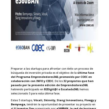
Preparar a las startups para afrontar con éxito un proceso de
búsqueda de inversión privada es el objetivo de la
última fase
del Programa Emprendedores360, promovido por COEC en
colaboración con INFO y CEEIC
. De los
32 proyectos
que han
pasado por la
presente edición de Emprendedores360
,
habiendo participado en
B2Digit@l o Escalado360
, hemos
seleccionado 5 para esta última fase.
Estas 5 startups,
Vócali, Skinvity, Slang Innovations, Flowgy y
Bemyvega,
tendrán la oportunidad de presentar su proyecto en
el
II Investor Day
organizado por
e360BAN, la red de business