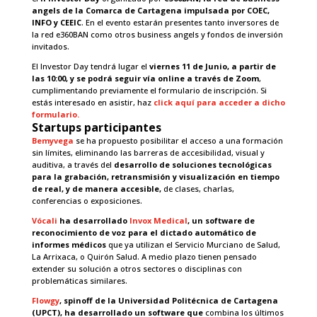
angels de la Comarca de Cartagena impulsada por COEC,
INFO y CEEIC
. En el evento estarán presentes tanto inversores de
la red e360BAN como otros business angels y fondos de inversión
invitados.
El Investor Day tendrá lugar el
viernes 11 de Junio, a partir de
las 10:00, y se podrá seguir vía online a través de Zoom
,
cumplimentando previamente el formulario de inscripción. Si
estás interesado en asistir, haz
click aquí para acceder a dicho
formulario.
Startups participantes
Bemyvega
se ha propuesto posibilitar el acceso a una formación
sin límites, eliminando las barreras de accesibilidad, visual y
auditiva, a través del
desarrollo de soluciones tecnológicas
para la grabación, retransmisión y visualización en tiempo
de real, y de manera accesible,
de clases, charlas,
conferencias o exposiciones.
Vócali
ha desarrollado
Invox Medical
, un software de
reconocimiento de voz para el dictado automático de
informes médicos
que ya utilizan el Servicio Murciano de Salud,
La Arrixaca, o Quirón Salud. A medio plazo tienen pensado
extender su solución a otros sectores o disciplinas con
problemáticas similares.
Flowgy
, spinoff de la Universidad Politécnica de Cartagena
(UPCT), ha desarrollado un software que
combina los últimos