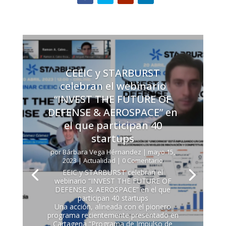
CEEIC y STARBURST
celebran el webinario
“INVEST THE FUTURE OF
DEFENSE & AEROSPACE” en
el que participan 40
startups
por
Bárbara Vega Hérnandez
|
mayo 15,
2023
|
Actualidad
| 0 Comentario
EEIC y STARBURST celebran el
webinario “INVEST THE FUTURE OF
DEFENSE & AEROSPACE” en el que
participan 40 startups
Una acción, alineada con el pionero
programa recientemente presentado en
Cartagena “Programa de Impulso de