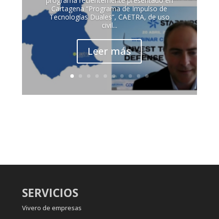
programa recientemente presentado en
Cartagena “Programa de Impulso de
Tecnologías Duales”, CAETRA, de uso
civil...
Leer más
SERVICIOS
Vivero de empresas