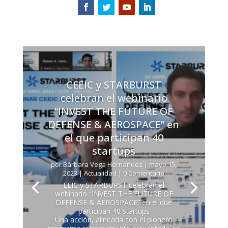
CEEIC y STARBURST
celebran el webinario
“INVEST THE FUTURE OF
DEFENSE & AEROSPACE” en
el que participan 40
startups
por
Bárbara Vega Hérnandez
|
mayo 15,
2023
|
Actualidad
| 0 Comentario
EEIC y STARBURST celebran el
webinario “INVEST THE FUTURE OF
DEFENSE & AEROSPACE” en el que
participan 40 startups
Una acción, alineada con el pionero