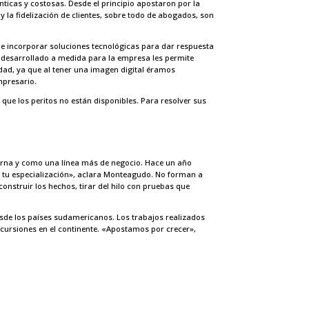
ticas y costosas. Desde el principio apostaron por la
y la fidelización de clientes, sobre todo de abogados, son
o que incorporar soluciones tecnológicas para dar respuesta
- desarrollado a medida para la empresa les permite
dad, ya que al tener una imagen digital éramos
mpresario.
 que los peritos no están disponibles. Para resolver sus
terna y como una línea más de negocio. Hace un año
en tu especialización», aclara Monteagudo. No forman a
onstruir los hechos, tirar del hilo con pruebas que
esde los países sudamericanos. Los trabajos realizados
cursiones en el continente. «Apostamos por crecer»,