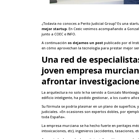
¿Todavía no conoces a Perito Judicial Group? Es una star
mejor startup
. En Ceeic venimos acompañando a Gonzalo
junto a COEC e INFO.
A continuación
os dejamos un post
publicado por el Ins
en cómo aprovechan la tecnología para prestar mejor servi
Una red de especialistas
joven empresa murciana
afrontar investigacione
La arquitectura no solo le ha servido a Gonzalo Monteag
edificio inteligente, ha podido gestionar, a los cuatro a
Su fórmula se podría plasmar en un plano de superficie, 
judiciales. «En ocasiones son expertos dobles, por ejempl
toda España».
La empresa murciana se ha hecho fuerte en peritajes méd
intoxicaciones, etc), ingenieros (accidentes, tasaciones, et