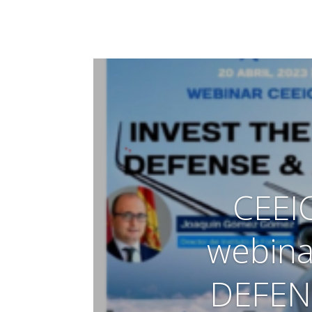
CEEI
webina
DEFEN