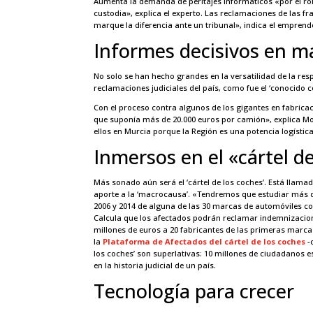
Aumenta la demanda de peritajes informáticos «por el robo
custodia», explica el experto. Las reclamaciones de las f
marque la diferencia ante un tribunal», indica el emprend
Informes decisivos en ma
No solo se han hecho grandes en la versatilidad de la res
reclamaciones judiciales del país, como fue el ‘conocido co
Con el proceso contra algunos de los gigantes en fabrica
que suponía más de 20.000 euros por camión», explica Mo
ellos en Murcia porque la Región es una potencia logístic
Inmersos en el «cártel d
Más sonado aún será el ‘cártel de los coches’. Está llama
aporte a la ‘macrocausa’. «Tendremos que estudiar más d
2006 y 2014 de alguna de las 30 marcas de automóviles co
Calcula que los afectados podrán reclamar indemnizacione
millones de euros a 20 fabricantes de las primeras marcas
la
Plataforma de Afectados del cártel de los coches
-
los coches’ son superlativas: 10 millones de ciudadanos 
en la historia judicial de un país.
Tecnología para crecer