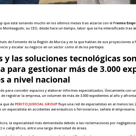
tup que está sonando mucho en los últimos meses tras alzarse con el P
remio Empre
 Monteagudo, su CEO, desde hace un tiempo, labor que se ha intensificado tras
s
tituto de Fomento de la Región de Murcia y en la que hablan de sus proyecciones a 
cio y escalar su negocio en un sector como el de los peritajes.
 y las soluciones tecnológicas son
 para gestionar más de 3.000 exp
s a nivel nacional
udo para concebir espacios y elaborar informes especializados. Únicamente con un
ños de registrar la empresa, un volumen de más de 3.000 expedientes al año y afron
ya que de
PERITO JUDICIAL GROUP
fluye una red de especialistas en al menos la
o un especialista en accidentes aeronáuticos o ferroviarios», señala el empresario
icos, la especialidad más demandada debido a las reclamaciones por negligencias
c) o caligráficos, entre una larga diversidad de áreas.