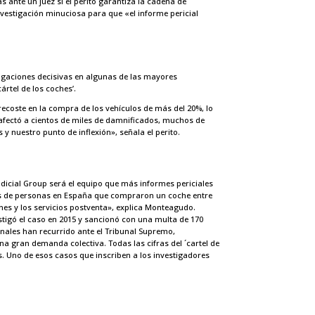
 ante un juez si el perito garantiza la cadena de
nvestigación minuciosa para que «el informe pericial
stigaciones decisivas en algunas de las mayores
ártel de los coches’.
ecoste en la compra de los vehículos de más del 20%, lo
afectó a cientos de miles de damnificados, muchos de
y nuestro punto de inflexión», señala el perito.
udicial Group será el equipo que más informes periciales
nes de personas en España que compraron un coche entre
hes y los servicios postventa», explica Monteagudo.
stigó el caso en 2015 y sancionó con una multa de 170
onales han recurrido ante el Tribunal Supremo,
a gran demanda colectiva. Todas las cifras del ´cartel de
. Uno de esos casos que inscriben a los investigadores