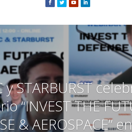
C y STARBURST celebr
rio “INVEST THE FU
SE & AEROSPACE” en 