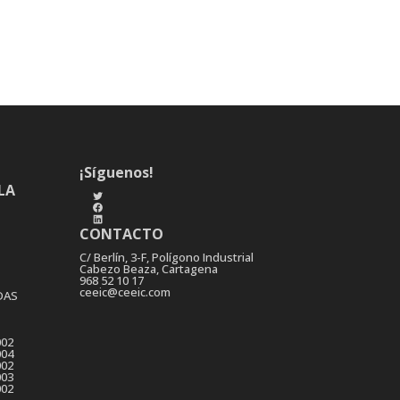
¡Síguenos!
LA
Twitter
Facebook
LinkedIn
CONTACTO
C/ Berlín, 3-F, Polígono Industrial
Cabezo Beaza, Cartagena
968 52 10 17
ceeic@ceeic.com
DAS
002
004
002
003
002