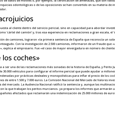
 de datos de móviles o, por ejemplo, la certificación de amenazas, que son válidas
ranquicias odontológicas o de las oposiciones se han convertido en su materia de i
edor.
crojuicios
puesta al cliente dentro del servicio pericial, sino en capacidad para abordar inve
mo ‘cártel del camión’ y, tras esa experiencia en reclamaciones a gran escala, el ‘c
ción de camiones, lograron «la primera sentencia de España que reconocía un sobr
nteagudo. Con la investigación de 2.500 camiones, informaron de un fraude que «
a», explica el empresario. Fue «el caso de mayor envergadura en número de clientes 
e los coches»
da a ser una de las reclamaciones más sonadas de la historia de España, y Perito J
e 30.000 vehículos para configurar el informe pericial que puede ayudar a millo
ndenadas por prácticas desleales y monopolísticas para inflar el precio de los coc
s de entre 1.500 y 7.000 euros. La Comisión Nacional del Mercado de Valores inve
 del mercado. La Audiencia Nacional ratificó la sentencia y, aunque las multinaci
con la que trabajan los peritos murcianos- ya prepara los informes que armarán un
españoles afectados que reclamarán una indemnización de 25.000 millones de euros