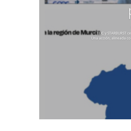
EEIC y STARBURST ce
Una acción, alineada c