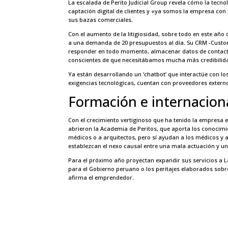
La escalada de Perito Judicial Group revela cómo la tecn
captación digital de clientes y «ya somos la empresa con 
sus bazas comerciales.
Con el aumento de la litigiosidad, sobre todo en este año d
a una demanda de 20 presupuestos al día. Su CRM -Custom
responder en todo momento, almacenar datos de contacto 
conscientes de que necesitábamos mucha más credibilidad
Ya están desarrollando un ‘chatbot’ que interactúe con los
exigencias tecnológicas, cuentan con proveedores externos
Formación e internacion
Con el crecimiento vertiginoso que ha tenido la empresa
abrieron la Academia de Peritos, que aporta los conocimie
médicos o a arquitectos, pero sí ayudan a los médicos y ar
establezcan el nexo causal entre una mala actuación y una
Para el próximo año proyectan expandir sus servicios a 
para el Gobierno peruano o los peritajes elaborados sob
afirma el emprendedor.