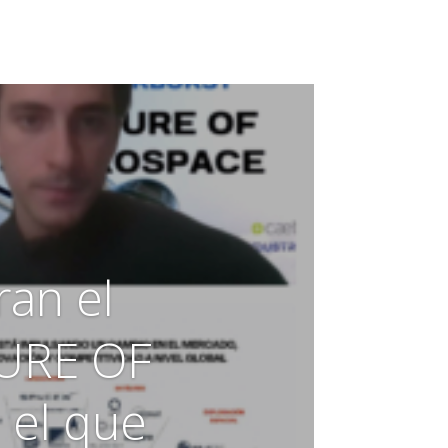
an el
TURE OF
el que