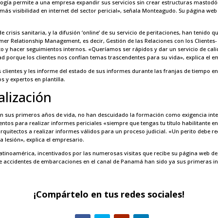
ología permite a una empresa expandir sus servicios sin crear estructuras mastodón
más visibilidad en internet del sector pericial», señala Monteagudo. Su página web 
e crisis sanitaria, y la difusión ‘online’ de su servicio de peritaciones, han tenid
er Relationship Management, es decir, Gestión de las Relaciones con los Clientes
y hacer seguimientos internos. «Queríamos ser rápidos y dar un servicio de cali
 porque los clientes nos confían temas trascendentes para su vida», explica el e
 clientes y les informe del estado de sus informes durante las franjas de tiempo en
 y expertos en plantilla.
alización
 en sus primeros años de vida, no han descuidado la formación como exigencia in
ntos para realizar informes periciales «siempre que tengas tu título habilitante 
quitectos a realizar informes válidos para un proceso judicial. «Un perito debe rec
 lesión», explica el empresario.
Latinoamérica, incentivados por las numerosas visitas que recibe su página web d
re accidentes de embarcaciones en el canal de Panamá han sido ya sus primeras in
¡Compártelo en tus redes sociales!