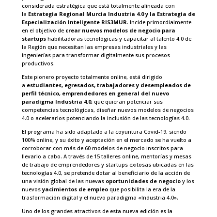
considerada estratégica que está totalmente alineada con
la
Estrategia Regional Murcia Industria 4.0 y la Estrategia de
Especialización Inteligente RIS3MUR
. Incide primordialmente
en el objetivo de
crear nuevos modelos de negocio para
startups
habilitadoras tecnológicas y capacitar al talento 4.0 de
la Región que necesitan las empresas industriales y las
ingenierías para transformar digitalmente sus procesos
productivos.
Este pionero proyecto totalmente online, está dirigido
a
estudiantes, egresados, trabajadores y desempleados de
perfil técnico, emprendedores en general del nuevo
paradigma Industria 4.0,
que quieran potenciar sus
competencias tecnológicas, diseñar nuevos modelos de negocios
4.0 o acelerarlos potenciando la inclusión de las tecnologías 4.0.
El programa ha sido adaptado a la coyuntura Covid-19, siendo
100% online, y su éxito y aceptación en el mercado se ha vuelto a
corroborar con más de 60 modelos de negocio inscritos para
llevarlo a cabo. A través de 15 talleres online, mentorías y mesas
de trabajo de emprendedores y startups exitosas ubicadas en las
tecnologías 4.0, se pretende dotar al beneficiario de la acción de
una visión global de las nuevas
oportunidades de negocio
y los
nuevos
yacimientos de empleo
que posibilita la era de la
trasformación digital y el nuevo paradigma «Industria 4.0».
Uno de los grandes atractivos de esta nueva edición es la