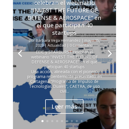
celebran el webinario
“INVEST THE FUTURE OF
DEFENSE & AEROSPACE” en
el que participan 40
startups
por
Bárbara Vega Hérnandez
|
mayo 15,
2023
|
Actualidad
| 0 Comentario
EEIC y STARBURST celebran el
webinario “INVEST THE FUTURE OF
DEFENSE & AEROSPACE” en el que
participan 40 startups
Una acción, alineada con el pionero
programa recientemente presentado en
Cartagena “Programa de Impulso de
Tecnologías Duales”, CAETRA, de uso
civil...
Leer más