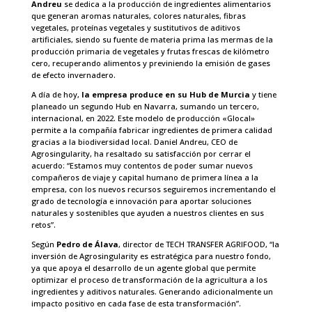
Andreu
se dedica a la producción de ingredientes alimentarios
que generan aromas naturales, colores naturales, fibras
vegetales, proteínas vegetales y sustitutivos de aditivos
artificiales, siendo su fuente de materia prima las mermas de la
producción primaria de vegetales y frutas frescas de kilómetro
cero, recuperando alimentos y previniendo la emisión de gases
de efecto invernadero.
A día de hoy,
la empresa produce en su Hub de Murcia
y tiene
planeado un segundo Hub en Navarra, sumando un tercero,
internacional, en 2022. Este modelo de producción «Glocal»
permite a la compañía fabricar ingredientes de primera calidad
gracias a la biodiversidad local. Daniel Andreu, CEO de
Agrosingularity, ha resaltado su satisfacción por cerrar el
acuerdo: “Estamos muy contentos de poder sumar nuevos
compañeros de viaje y capital humano de primera línea a la
empresa, con los nuevos recursos seguiremos incrementando el
grado de tecnología e innovación para aportar soluciones
naturales y sostenibles que ayuden a nuestros clientes en sus
retos”.
Según
Pedro de Álava
, director de TECH TRANSFER AGRIFOOD, “la
inversión de Agrosingularity es estratégica para nuestro fondo,
ya que apoya el desarrollo de un agente global que permite
optimizar el proceso de transformación de la agricultura a los
ingredientes y aditivos naturales. Generando adicionalmente un
impacto positivo en cada fase de esta transformación”.