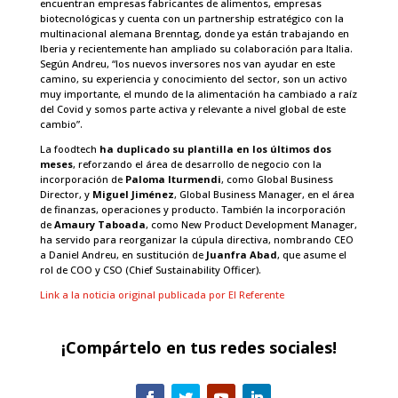
encuentran empresas fabricantes de alimentos, empresas
biotecnológicas y cuenta con un partnership estratégico con la
multinacional alemana Brenntag, donde ya están trabajando en
Iberia y recientemente han ampliado su colaboración para Italia.
Según Andreu, “los nuevos inversores nos van ayudar en este
camino, su experiencia y conocimiento del sector, son un activo
muy importante, el mundo de la alimentación ha cambiado a raíz
del Covid y somos parte activa y relevante a nivel global de este
cambio”.
La foodtech
ha duplicado su plantilla en los últimos dos
meses
, reforzando el área de desarrollo de negocio con la
incorporación de
Paloma Iturmendi
, como Global Business
Director, y
Miguel Jiménez
, Global Business Manager, en el área
de finanzas, operaciones y producto. También la incorporación
de
Amaury Taboada
, como New Product Development Manager,
ha servido para reorganizar la cúpula directiva, nombrando CEO
a Daniel Andreu, en sustitución de
Juanfra Abad
, que asume el
rol de COO y CSO (Chief Sustainability Officer).
Link a la noticia original publicada por El Referente
¡Compártelo en tus redes sociales!