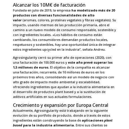
Alcanzar los 10M€ de facturación
Fundada en julio de 2019, la empresa
ha modelizado más de 20
productos con diversas funcionalidades de alto
valor
(aromas, colores, proteínas vegetales y fibras vegetales). Su
impacto, usando mermas de las producción primaria, abre el
camino a un nuevo modelo de consumo responsable, sostenible y
con ingredientes locales. «Los hábitos de consumo están
cambiando, los consumidores demandan productos locales,
respetuosos y sostenibles, hay una oportunidad única de integrar
estos ingredientes upcycled en la industria”, señala Andreu.
Agrosingularity cerró su primer año de operaciones (2020), con
una facturación de 100.000 euros y
este año prevé superar los
1,5 millones de euros
. El objetivo de la compañía es alcanzar
una facturación, recurrente, de 10 millones de euros en los
próximos tres años, consolidando así un modelo de negocio con
alto grado de impacto medio ambiental y escalabilidad,
ofreciendo ingredientes que ayudan a la industria alimentaria en
el desarrollo de productos plant based y a la sustitución de
aditivos artificiales en sus actuales formulaciones.
Crecimiento y expansión por Europa Central
Actualmente, Agrosingularity está trabajando en la siguiente
evolución de su portfolio de producto, donde a través de estos
ingredientes están construyendo la base de
aplicaciones
plant
based
para la industria alimentaria
. Entre sus clientes se