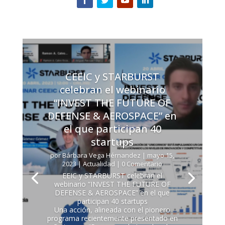
CEEIC y STARBURST
celebran el webinario
“INVEST THE FUTURE OF
DEFENSE & AEROSPACE” en
el que participan 40
startups
por
Bárbara Vega Hérnandez
|
mayo 15,
2023
|
Actualidad
| 0 Comentario
EEIC y STARBURST celebran el
webinario “INVEST THE FUTURE OF
DEFENSE & AEROSPACE” en el que
participan 40 startups
Una acción, alineada con el pionero
programa recientemente presentado en