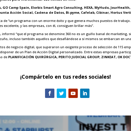
, GO Camp Spain, Elorbis Smart Agro Consulting, HEXA, MyHudo, JourHealth, A
rabunta Acción Social, Cadena de Datos, Bi-pyme, Cafelab, Cibinar, Hortus Ve
ata de “un programa con un enorme éxito y que genera muchos puestos de trabajo.
es excelente, y las empresas, con él, consiguen brillar más”.
es, informó “que el programa se denomine 360 no es un guiño banal de marketing, si
 cuño, incluso también aquellos que desafiándose a sí mismos se embarcan en un
tos de negocio digital, que superaron un exigente proceso de selección de 115 empr
 disponer de un Plan de Acción Digital personalizado. Entre estas empresas partic
so de
PLANIFICACIÓN QUIRÚRGICA, PERITO JUDICIAL GROUP, ZINKEAT, OK DOC
¡Compártelo en tus redes sociales!