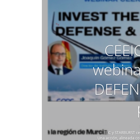
CEEI
webina
DEFEN
EEIC y STARBURST ce
Una acción, alineada c