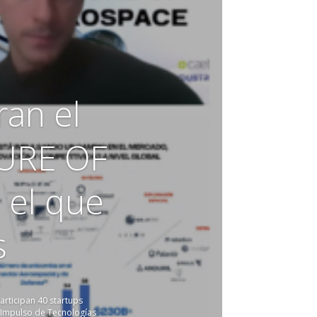
an el
TURE OF
el que
s
o
rticipan 40 startups
 Impulso de Tecnologías