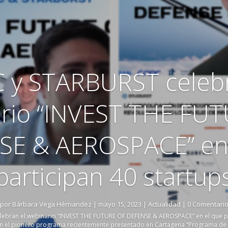
C y STARBURST celebr
rio “INVEST THE FU
SE & AEROSPACE” en 
participan 40 startup
por
Bárbara Vega Hérnandez
|
mayo 15, 2023
|
Actualidad
| 0 Comentari
lebran el webinario “INVEST THE FUTURE OF DEFENSE & AEROSPACE” en el que pa
on el pionero programa recientemente presentado en Cartagena “Programa de