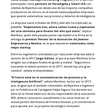
participado como
partners en Paradigma y Smart I4.0
. Los
clientes de Biyectiva van desde una de las mayores compañías
productoras de cítricos en el mundo hasta pequeñas empresas
que quieren automatizar sus procesos y dotarlos de inteligencia.
La empresa nació a finales de 2018 y este año ha triplicado su
plantilla.
“Empezamos tres, ahora somos nueve y esperamos
ser una veintena para finales del año que viene”
, explica
Martínez, quien este pasado jueves representó a la firma en la
entrega de
premios ‘Héroes’ de la Asociación de Jóvenes
Empresarios y Bankia
, en la que estuvieron
nominados como
mejor startup.
Entre los ingenieros contratados por esta joven empresa está el
alumno de la UPCT
Jorge Gálvez
, al que el propio Martínez le ha
dirigido sus trabajos finales de grado y máster. “Seguiremos
buscando el talento primero en la UPCT, donde hay una gran
cantera”, señala el emprendedor.
“El futuro está en la automatización de procesos y la
Inteligencia Artificial”
, señala Martínez, doctor por la UPCT,
que, al igual que el también cofundador de Biyectiva e ingeniero
por la Politécnica de Cartagena Felipe Segura, fue durante sus
años en la Universidad uno de los responsables de la asociación
IEEE. Ambos conocieron casualmente a su socio inversor, el
actual portero del Huesca de Primera División, y le convencieron
para apostar por su proyecto tecnológico innovador.