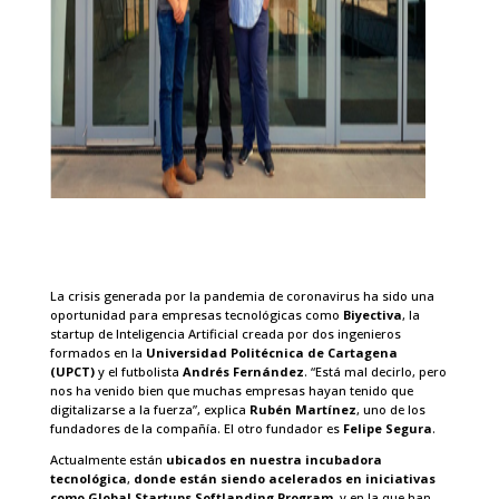
La crisis generada por la pandemia de coronavirus ha sido una
oportunidad para empresas tecnológicas como
Biyectiva
, la
startup de Inteligencia Artificial creada por dos ingenieros
formados en la
Universidad Politécnica de Cartagena
(UPCT)
y el futbolista
Andrés Fernández
. “Está mal decirlo, pero
nos ha venido bien que muchas empresas hayan tenido que
digitalizarse a la fuerza”, explica
Rubén Martínez
, uno de los
fundadores de la compañía. El otro fundador es
Felipe Segura
.
Actualmente están
ubicados en nuestra incubadora
tecnológica
,
donde están siendo acelerados en iniciativas
como Global Startups Softlanding Program
, y en la que han