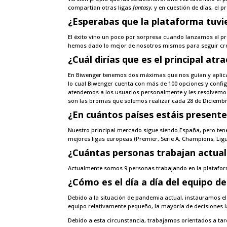
compartían otras ligas
fantasy
, y en cuestión de días, el
¿Esperabas que la plataforma tuvi
El éxito vino un poco por sorpresa cuando lanzamos el pro
hemos dado lo mejor de nosotros mismos para seguir cr
¿Cuá
l
dirías que es el principal at
En Biwenger tenemos dos máximas que nos guían y aplica
lo cual Biwenger cuenta con más de 100 opciones y config
atendemos a los usuarios personalmente y les resolvemos
son las bromas que solemos realizar cada 28 de Diciembre, 
¿En cuántos países estáis
present
Nuestro principal mercado sigue siendo España, pero ten
mejores ligas europeas (Premier, Serie A, Champions, Ligue
¿Cuántas personas trabajan actua
Actualmente somos 9 personas trabajando en la platafor
¿Cómo es el día a día del equipo d
Debido a la situación de pandemia actual, instauramos e
equipo relativamente pequeño, la mayoría de decisiones l
Debido a esta circunstancia, trabajamos orientados a tare