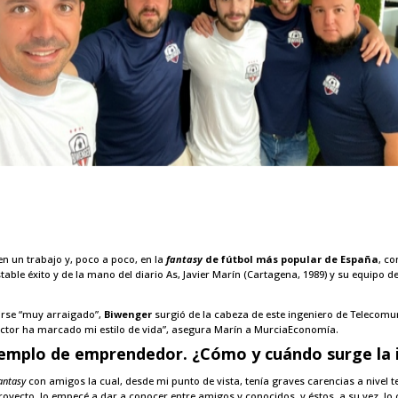
n un trabajo y, poco a poco, en la
fantasy
de fútbol más popular de España
, c
able éxito y de la mano del diario As, Javier Marín (Cartagena, 1989) y su equipo 
irse “muy arraigado”,
Biwenger
surgió de la cabeza de este ingeniero de Telecom
ector ha marcado mi estilo de vida”, asegura Marín a MurciaEconomía.
ejemplo de emprendedor. ¿Cómo y cuándo surge la
antasy
con amigos la cual, desde mi punto de vista, tenía graves carencias a nivel 
 proyecto, lo empecé a dar a conocer entre amigos y conocidos, y éstos, a su vez, 