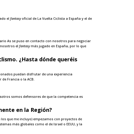
zado el
fantasy
oficial de La Vuelta Ciclista a España y el de
iario As se puso en contacto con nosotros para negociar
 nosotros el
fantasy
más jugado en España, por lo que
clismo. ¿Hasta dónde queréis
ionados puedan disfrutar de una experiencia
r de Francia o la ACB.
Nosotros somos defensores de que la competencia es
mente en la Región?
tre los que me incluyo) empezamos con proyectos de
stemas más globales como el de Israel o EEUU, y la