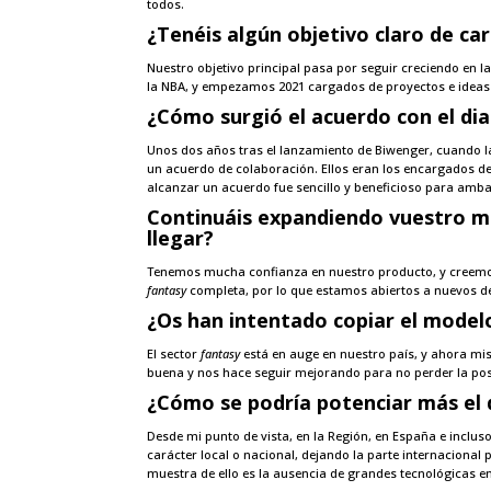
todos.
¿Tenéis alg
ún
objetivo claro de ca
Nuestro objetivo principal pasa por seguir creciendo en l
la NBA, y empezamos 2021 cargados de proyectos e ideas
¿Cómo surgió el acuerdo con el dia
Unos dos años tras el lanzamiento de Biwenger, cuando l
un acuerdo de colaboración. Ellos eran los encargados d
alcanzar un acuerdo fue sencillo y beneficioso para amba
Continuáis expandiendo vuestro mo
llegar?
Tenemos mucha confianza en nuestro producto, y creemos
fantasy
completa, por lo que estamos abiertos a nuevos dep
¿Os han intentado copiar el model
El sector
fantasy
está en auge en nuestro país, y ahora mi
buena y nos hace seguir mejorando para no perder la po
¿Cómo se podría potenciar más el 
Desde mi punto de vista, en la Región, en España e inclu
carácter local o nacional, dejando la parte internaciona
muestra de ello es la ausencia de grandes tecnológicas e