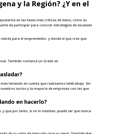
ena y la Región? ¿Y en el
yudarlos en las fases más críticas de éstos, como su
uerte de participar para conocer estrategias de escalado
 de estrés para el emprendedor, y donde sí que creo que
sional. También comencé un Grado en
rasladar?
más teniendo en cuenta que realizamos teletrabajo. Sin
n nuestros socios y la mayoría de empresas con las que
dando en hacerlo?
, y que por tanto, si no lo intentan, puede ser que nunca
ejado de su valor de mercado (que yo sepa). También Iker