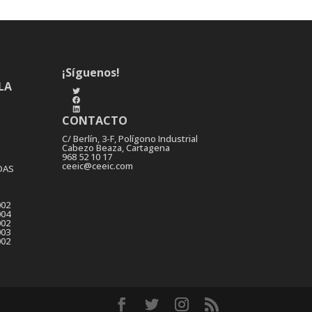
¡Síguenos!
LA
Twitter
Facebook
LinkedIn
CONTACTO
C/ Berlín, 3-F, Polígono Industrial
Cabezo Beaza, Cartagena
968 52 10 17
ceeic@ceeic.com
DAS
002
004
002
003
002