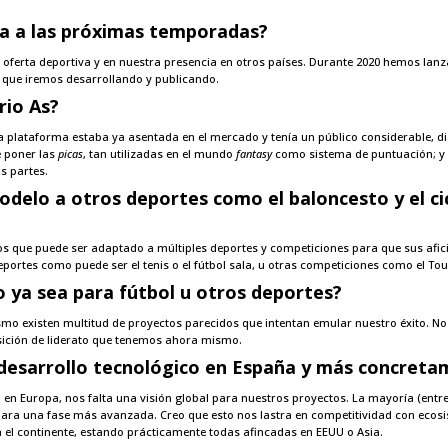
ra a las próximas temporadas?
a oferta deportiva y en nuestra presencia en otros países. Durante 2020 hemos lan
 que iremos desarrollando y publicando.
rio As?
a plataforma estaba ya asentada en el mercado y tenía un público considerable, d
e poner las
picas
, tan utilizadas en el mundo
fantasy
como sistema de puntuación; y
s partes.
delo a otros deportes como el baloncesto y el ci
 que puede ser adaptado a múltiples deportes y competiciones para que sus afic
ortes como puede ser el tenis o el fútbol sala, u otras competiciones como el Tou
o ya sea para fútbol u otros deportes?
smo existen multitud de proyectos parecidos que intentan emular nuestro éxito. 
sición de liderato que tenemos ahora mismo.
desarrollo tecnológico en España y más concreta
so en Europa, nos falta una visión global para nuestros proyectos. La mayoría (en
l para una fase más avanzada. Creo que esto nos lastra en competitividad con ecosi
n el continente, estando prácticamente todas afincadas en EEUU o Asia.