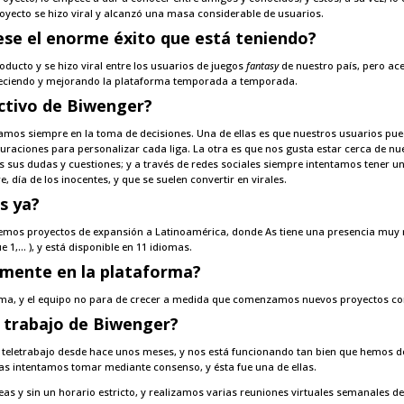
 proyecto se hizo viral y alcanzó una masa considerable de usuarios.
ese el enorme éxito que está teniendo?
ducto y se hizo viral entre los usuarios de juegos
fantasy
de nuestro país, pero ac
eciendo y mejorando la plataforma temporada a temporada.
ractivo de Biwenger?
mos siempre en la toma de decisiones. Una de ellas es que nuestros usuarios pue
uraciones para personalizar cada liga. La otra es que nos gusta estar cerca de nu
 sus dudas y cuestiones; y a través de redes sociales siempre intentamos tener u
día de los inocentes, y que se suelen convertir en virales.
es
ya?
emos proyectos de expansión a Latinoamérica, donde As tiene una presencia muy 
 1,… ), y está disponible en 11 idiomas.
lmente en la plataforma?
ma, y el equipo no para de crecer a medida que comenzamos nuevos proyectos com
e trabajo de Biwenger?
l teletrabajo desde hace unos meses, y nos está funcionando tan bien que hemos 
as intentamos tomar mediante consenso, y ésta fue una de ellas.
as y sin un horario estricto, y realizamos varias reuniones virtuales semanales d