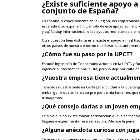
¿Existe suficiente apoyo 
conjunto de España?
En España, y especialmente en la Región, los emprendedo
escalada o su expansión. Ejemplo de este apoyo son el pr
y
softlanding
internacional, o las ayudas monetarias a emp
Otra cuestión bien distinta es si existe el apoyo a nivel f
otros países de nuestro entorno nos llevan bastante venta
¿Cómo fue su paso por la UPCT?
Estudié Ingeniería de Telecomunicaciones en la UPCT, y 
Ingeniería Informática por la UM, pero lo dejé por falta d
¿Vuestra empresa tiene actualment
Tenemos nuestra sede en Cartagena, ciudad a la que teng
embargo, sí que en la etapa pre-pandemia teníamos que d
trabajamos.
¿Qué consejo darías a un joven e
Le diría que no existe mayor satisfacción que la de trabaj
lleguen a experimentar esa sensación. ¡Merece la pena!
¿Alguna anécdota curiosa con
juga
Tenemos muy buenas relaciones con Borja Iglesias del Bet