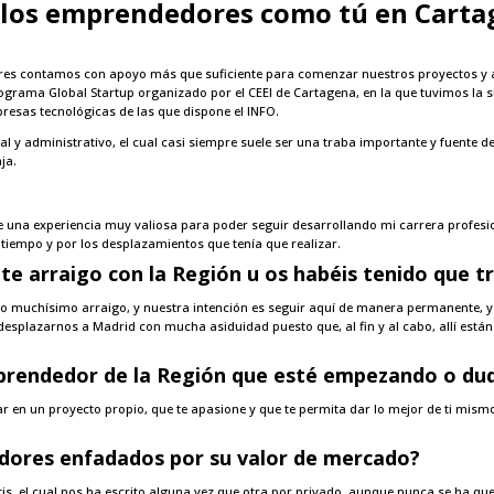
a los emprendedores como tú en Cartag
res contamos con apoyo más que suficiente para comenzar nuestros proyectos y a
ograma Global Startup organizado por el CEEI de Cartagena, en la que tuvimos la s
resas tecnológicas de las que dispone el INFO.
iscal y administrativo, el cual casi siempre suele ser una traba importante y fuente
ja.
fue una experiencia muy valiosa para poder seguir desarrollando mi carrera profe
e tiempo y por los desplazamientos que tenía que realizar.
e arraigo con la Región u os habéis tenido que t
o muchísimo arraigo, y nuestra intención es seguir aquí de manera permanente, y 
esplazarnos a Madrid con mucha asiduidad puesto que, al fin y al cabo, allí está
mprendedor de la Región que esté empezando o du
ar en un proyecto propio, que te apasione y que te permita dar lo mejor de ti mismo
dores
enfadado
s
por su valor de mercado?
is, el cual nos ha escrito alguna vez que otra por privado, aunque nunca se ha qu