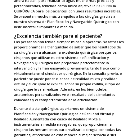
ahora hacían, para realizar cirugías mucho más precisas y
personalizadas, teniendo como único objetivo la EXCELENCIA
QUIRÚRGICA para los pacientes, con unos resultados increíbles.
Se presentan mucho más tranquilos a las cirugías gracias a
nuestro sistema de Planificación y Navegación Quirúrgica con
instrumental e implantes a medida.
¿Excelencia también para el paciente?
Las personas han tenido siempre miedo a operarse. Nosotros les
proporcionamos la tranquilidad de saber que los resultados de
su cirugía van a alcanzar la excelencia quirúrgica porque los
cirujanos que utilizan nuestro sistema de Planificación y
Navegación Quirúrgica han preparado perfectamente la
intervención y la han ensayado previamente, tanto física como
virtualmente en el simulador quirúrgico. En la consulta previa, el
paciente se puede poner el casco de realidad mixta y realidad
virtual y el cirujano le explica, sobre su propia rodilla, el tipo de
cirugía que le va a realizar. Además, en los biomodelos
anatómicos personalizados ve el resultado de los implantes
colocados y el comportamiento de la articulación.
Durante el acto quirúrgico, aportamos un sistema de
Planificación y Navegación Quirúrgica de Realidad Virtual y
Realidad Aumentada con casco de Realidad Mixta e
instrumentales a medida navegables, que proporcionan al
cirujano las herramientas para realizar la cirugía con todas las
garantías, ofreciendo de ésta manera el mejor servicio a sus