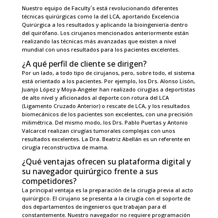
Nuestro equipo de Faculty´s está revolucionando diferentes
técnicas quirúrgicas como la del LCA, aportando Excelencia
Quirúrgica a los resultados y aplicando la bioingeniería dentro
del quirófano. Los cirujanos mencionados anteriormente están
realizando las técnicas más avanzadas que existen a nivel
mundial con unos resultados para los pacientes excelentes.
¿A qué perfil de cliente se dirigen?
Por un lado, a todo tipo de cirujanos, pero, sobre todo, el sistema
está orientado a los pacientes. Por ejemplo, los Drs. Alonso Lisón,
Juanjo López y Moya-Angeler han realizado cirugías a deportistas
de alto nivel y aficionados al deporte con rotura del LCA
(Ligamento Cruzado Anterior) o rescate de LCA, y los resultados
biomecánicos de los pacientes son excelentes, con una precisión
milimétrica. Del mismo modo, los Drs. Pablo Puertas y Antonio
Valcarcel realizan cirugías tumorales complejas con unos
resultados excelentes. La Dra. Beatriz Abellán es un referente en
cirugía reconstructiva de mama.
¿Qué ventajas ofrecen su plataforma digital y
su navegador quirúrgico frente a sus
competidores?
La principal ventaja es la preparación de la cirugía previa al acto
quirúrgico. El cirujano se presenta a la cirugía con el soporte de
dos departamentos de ingenieros que trabajan para él
constantemente. Nuestro navegador no requiere programación