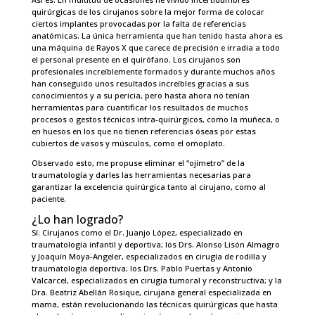
quirúrgicas de los cirujanos sobre la mejor forma de colocar
ciertos implantes provocadas por la falta de referencias
anatómicas. La única herramienta que han tenido hasta ahora es
una máquina de Rayos X que carece de precisión e irradia a todo
el personal presente en el quirófano. Los cirujanos son
profesionales increíblemente formados y durante muchos años
han conseguido unos resultados increíbles gracias a sus
conocimientos y a su pericia, pero hasta ahora no tenían
herramientas para cuantificar los resultados de muchos
procesos o gestos técnicos intra-quirúrgicos, como la muñeca, o
en huesos en los que no tienen referencias óseas por estas
cubiertos de vasos y músculos, como el omoplato.
Observado esto, me propuse eliminar el “ojímetro” de la
traumatología y darles las herramientas necesarias para
garantizar la excelencia quirúrgica tanto al cirujano, como al
paciente.
¿Lo han logrado?
Sí. Cirujanos como el Dr. Juanjo López, especializado en
traumatología infantil y deportiva; los Drs. Alonso Lisón Almagro
y Joaquín Moya-Angeler, especializados en cirugía de rodilla y
traumatología deportiva; los Drs. Pablo Puertas y Antonio
Valcarcel, especializados en cirugía tumoral y reconstructiva; y la
Dra. Beatriz Abellán Rosique, cirujana general especializada en
mama, están revolucionando las técnicas quirúrgicas que hasta