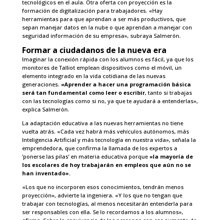
tecnológicos en el aula. Otra oferta con proyección es la
formación de digitalización para trabajadores. «Hay
herramientas para que aprendan a ser más productivos, que
sepan manejar datos en la nube o que aprendan a manejar con
seguridad información de su empresa», subraya Salmerón.
Formar a ciudadanos de la nueva era
Imaginar la conexión rápida con los alumnos es fácil, ya que los
monitores de Talliot emplean dispositivos como el móvil, un
elemento integrado en la vida cotidiana de las nuevas
generaciones.
«Aprender a hacer una programación básica
será tan fundamental como leer o escribir
, tanto si trabajas
con las tecnologías como si no, ya que te ayudará a entenderlas»,
explica Salmerón.
La adaptación educativa a las nuevas herramientas no tiene
vuelta atrás. «Cada vez habrá más vehículos autónomos, más
Inteligencia Artificial y más tecnología en nuestra vida», señala la
emprendedora, que confirma la llamada de los expertos a
‘ponerse las pilas’ en materia educativa porque
«la mayoría de
los escolares de hoy trabajarán en empleos que aún no se
han inventado».
«Los que no incorporen esos conocimientos, tendrán menos
proyección», advierte la ingeniera. «Y los que no tengan que
trabajar con tecnologías, al menos necesitarán entenderla para
ser responsables con ella. Se lo recordamos a los alumnos»,