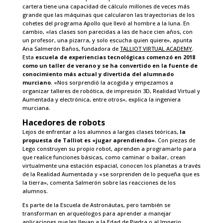
cartera tiene una capacidad de cálculo millones de veces más
grande que las máquinas que calcularon las trayectorias de los
cohetes del programa Apollo que llevó al hombre a la luna. En
cambio, «las clases son parecidas a las de hace cien años, con
un profesor, una pizarra, y solo escucha quien quiere», apunta
Ana Salmerón Baños, fundadora de
TALLIOT VIRTUAL ACADEMY
.
Esta
escuela de experiencias tecnológicas comenzó en 2018
como un taller de verano y se ha convertido en la fuente de
conocimiento más actual y divertida del alumnado
murciano
. «Nos sorprendió la acogida y empezamos a
organizar talleres de robótica, de impresión 3D, Realidad Virtual y
Aumentada y electrónica, entre otros», explica la ingeniera
murciana.
Hacedores de robots
Lejos de enfrentar a los alumnos a largas clases teóricas,
la
propuesta de Talliot es «jugar aprendiendo»
. Con piezas de
Lego construyen su propio robot, aprenden a programarlo para
que realice funciones básicas, como caminar o bailar, crean
virtualmente una estación espacial, conocen los planetas a través
de la Realidad Aumentada y «se sorprenden de lo pequeña que es
la tierra», comenta Salmerón sobre las reacciones de los
alumnos.
Es parte de la Escuela de Astronáutas, pero también se
transforman en arqueólogos para aprender a manejar
aplicaciones que les llevan a la Edad de Piedra o al Imperio