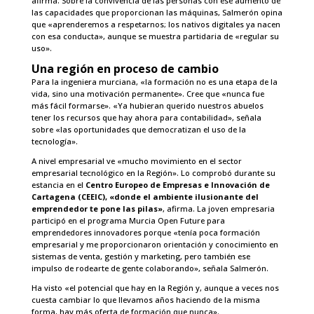
afirma. Sobre la convivencia de las personas con ese aumento de
las capacidades que proporcionan las máquinas, Salmerón opina
que «aprenderemos a respetarnos; los nativos digitales ya nacen
con esa conducta», aunque se muestra partidaria de «regular su
uso».
Una región en proceso de cambio
Para la ingeniera murciana, «la formación no es una etapa de la
vida, sino una motivación permanente». Cree que «nunca fue
más fácil formarse». «Ya hubieran querido nuestros abuelos
tener los recursos que hay ahora para contabilidad», señala
sobre «las oportunidades que democratizan el uso de la
tecnología».
A nivel empresarial ve «mucho movimiento en el sector
empresarial tecnológico en la Región». Lo comprobó durante su
estancia en el
Centro Europeo de Empresas e Innovación de
Cartagena (CEEIC), «donde el ambiente ilusionante del
emprendedor te pone las pilas»
, afirma. La joven empresaria
participó en el programa Murcia Open Future para
emprendedores innovadores porque «tenía poca formación
empresarial y me proporcionaron orientación y conocimiento en
sistemas de venta, gestión y marketing, pero también ese
impulso de rodearte de gente colaborando», señala Salmerón.
Ha visto «el potencial que hay en la Región y, aunque a veces nos
cuesta cambiar lo que llevamos años haciendo de la misma
forma, hay más oferta de formación que nunca».