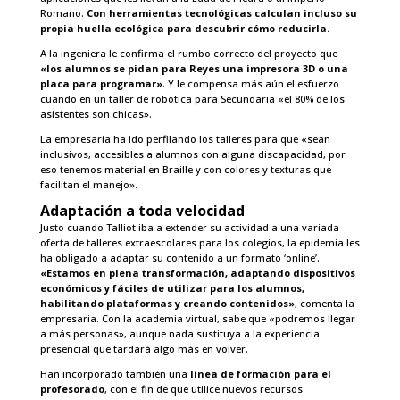
Romano.
Con herramientas tecnológicas calculan incluso su
propia huella ecológica para descubrir cómo reducirla.
A la ingeniera le confirma el rumbo correcto del proyecto que
«los alumnos se pidan para Reyes una impresora 3D o una
placa para programar»
. Y le compensa más aún el esfuerzo
cuando en un taller de robótica para Secundaria «el 80% de los
asistentes son chicas».
La empresaria ha ido perfilando los talleres para que «sean
inclusivos, accesibles a alumnos con alguna discapacidad, por
eso tenemos material en Braille y con colores y texturas que
facilitan el manejo».
Adaptación a toda velocidad
Justo cuando Talliot iba a extender su actividad a una variada
oferta de talleres extraescolares para los colegios, la epidemia les
ha obligado a adaptar su contenido a un formato ‘online’.
«Estamos en plena transformación, adaptando dispositivos
económicos y fáciles de utilizar para los alumnos,
habilitando plataformas y creando contenidos»
, comenta la
empresaria. Con la academia virtual, sabe que «podremos llegar
a más personas», aunque nada sustituya a la experiencia
presencial que tardará algo más en volver.
Han incorporado también una
línea de formación para el
profesorado
, con el fin de que utilice nuevos recursos