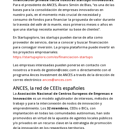
Para el presidente de ANCES, Álvaro Simón de Blas, “es una de las
bases para la consolidación de empresas innovadoras en
nuestro país, en el momento más crucial de necesidad y
consumo de fondos para financiar la propuesta de valor durante
la travesía del
valle de la muerte
, esos primeros meses o años en
que una startup necesita aumentar su base de clientes”.
En Startupxplore, las startups pueden darse de alta como
proveedor de servicio, darse a conocer y buscar financiación
para conseguir inversión. La propia plataforma puede invertir en
los proyectos empresariales:
https://startupxplore.com/es/financiacion-startups
Las empresas interesadas pueden ponerse en contacto con
nosotros a través de gestion@ceeic.com o directamente con el
programa Ances Investment de ANCES a través de la dirección de
correo electrónico
ances@ances.com
ANCES, la red de CEEIs españoles
La
Asociación Nacional de Centros Europeos de Empresas e
Innovación
es un modelo aglutinador de intereses, métodos de
trabajo y para la interconexión de nodos de innovación y
emprendimiento. Los
32 miembros
, CEEIs o BICs, con
implantación en todas las comunidades autónomas, han sido
promovidos en virtud de la apuesta de agentes locales públicos
y/o privados en un recurso clave en la estrategia de promoción
de la innovación en los respectivos territorios.