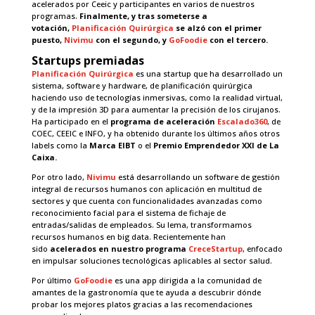
acelerados por Ceeic y participantes en varios de nuestros
programas.
Finalmente, y tras someterse a
votación,
Planificación Quirúrgica
se alzó con el primer
puesto,
Nivimu
con el segundo, y
GoFoodie
con el tercero.
Startups premiadas
Planificación Quirúrgica
es una startup que ha desarrollado un
sistema, software y hardware, de planificación quirúrgica
haciendo uso de tecnologías inmersivas, como la realidad virtual,
y de la impresión 3D para aumentar la precisión de los cirujanos.
Ha participado en el
programa de aceleración
Escalado360
, de
COEC, CEEIC e INFO, y ha obtenido durante los últimos años otros
labels como la
Marca EIBT
o el
Premio Emprendedor XXI de La
Caixa.
Por otro lado,
Nivimu
está desarrollando un software de gestión
integral de recursos humanos con aplicación en multitud de
sectores y que cuenta con funcionalidades avanzadas como
reconocimiento facial para el sistema de fichaje de
entradas/salidas de empleados. Su lema, transformamos
recursos humanos en big data. Recientemente han
sido
acelerados en nuestro programa
CreceStartup
, enfocado
en impulsar soluciones tecnológicas aplicables al sector salud.
Por último
GoFoodie
es una app dirigida a la comunidad de
amantes de la gastronomía que te ayuda a descubrir dónde
probar los mejores platos gracias a las recomendaciones