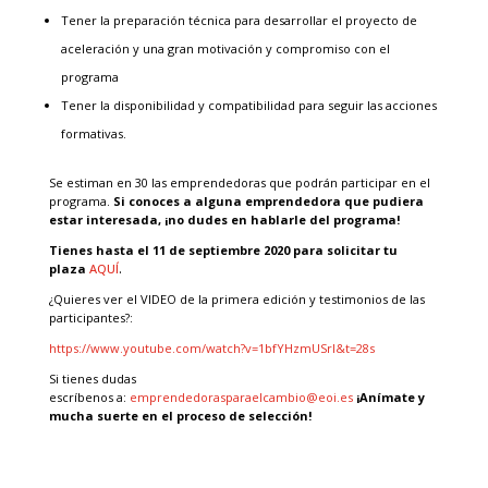
Tener la preparación técnica para desarrollar el proyecto de
aceleración y una gran motivación y compromiso con el
programa
Tener la disponibilidad y compatibilidad para seguir las acciones
formativas.
Se estiman en 30 las emprendedoras que podrán participar en el
programa.
Si conoces a alguna emprendedora que pudiera
estar interesada,
¡
no dudes en hablarle del programa!
Tienes hasta el 1
1
de
septiembre 2020
para solicitar tu
plaza
AQUÍ
.
¿Quieres ver el VIDEO de la primera edición y testimonios de las
participantes?:
https://www.youtube.com/watch?v=1bfYHzmUSrI&t=28s
Si tienes dudas
escríbenos a:
emprendedorasparaelcambio@eoi.es
¡
Anímate y
mucha suerte en el proceso de selección!