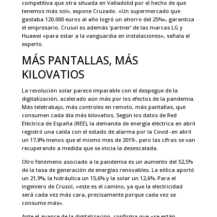
competitiva que otra situada en Valladolid por el hecho de que
tenemos más sol», expone Cruzado. «Un supermercado que
gastaba 120.000 euros al año logró un ahorro del 25%», garantiza
el empresario. Crusol es además ‘partner’ de las marcas LG y
Huawei «para estar a la vanguardia en instalaciones», señala el
experto.
MÁS PANTALLAS, MÁS
KILOVATIOS
La revolución solar parece imparable con el despegue de la
digitalización, acelerado aún más por los efectos de la pandemia.
Más teletrabajo, más controles en remoto, más pantallas, que
consumen cada día más kilovatios. Según los datos de Red
Eléctrica de España (REE), la demanda de energía eléctrica en abril
registró una caída con el estado de alarma por la Covid -en abril
un 17,8% menos que el mismo mes de 2019-, pero las cifras se van
recuperando a medida que se inicia la desescalada.
Otro fenómeno asociado a la pandemia es un aumento del 52,5%
de la tasa de generación de energías renovables. La eólica aportó
un 21,9%, la hidráulica un 15,6% y la solar un 12,6%. Para el
ingeniero de Crusol, «este es el camino, ya que la electricidad
será cada vez más cara, precisamente porque cada vez se
consume más».
Ante el avance de la digitalización, confirma que «se están