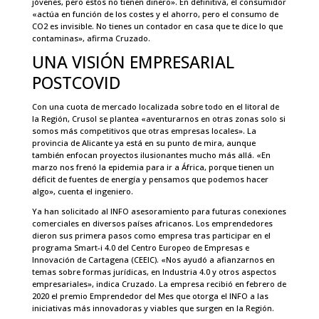
jóvenes, pero estos no tienen dinero». En definitiva, el consumidor
«actúa en función de los costes y el ahorro, pero el consumo de
CO2 es invisible. No tienes un contador en casa que te dice lo que
contaminas», afirma Cruzado.
UNA VISIÓN EMPRESARIAL
POSTCOVID
Con una cuota de mercado localizada sobre todo en el litoral de
la Región, Crusol se plantea «aventurarnos en otras zonas solo si
somos más competitivos que otras empresas locales». La
provincia de Alicante ya está en su punto de mira, aunque
también enfocan proyectos ilusionantes mucho más allá. «En
marzo nos frenó la epidemia para ir a África, porque tienen un
déficit de fuentes de energía y pensamos que podemos hacer
algo», cuenta el ingeniero.
Ya han solicitado al INFO asesoramiento para futuras conexiones
comerciales en diversos países africanos. Los emprendedores
dieron sus primera pasos como empresa tras participar en el
programa Smart-i 4.0 del Centro Europeo de Empresas e
Innovación de Cartagena (CEEIC). «Nos ayudó a afianzarnos en
temas sobre formas jurídicas, en Industria 4.0 y otros aspectos
empresariales», indica Cruzado. La empresa recibió en febrero de
2020 el premio Emprendedor del Mes que otorga el INFO a las
iniciativas más innovadoras y viables que surgen en la Región.