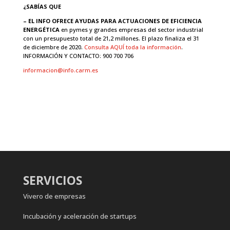
¿SABÍAS QUE
– EL INFO OFRECE AYUDAS PARA ACTUACIONES DE EFICIENCIA
ENERGÉTICA
en pymes y grandes empresas del sector industrial
con un presupuesto total de 21,2 millones. El plazo finaliza el 31
de diciembre de 2020.
Consulta AQUÍ toda la información
.
INFORMACIÓN Y CONTACTO: 900 700 706
informacion@info.carm.es
SERVICIOS
Vivero de empresas
Incubación y aceleración de startups