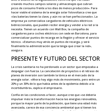
creando muchos campos solares y almacenajes que cubran
picos de consumo frente a los días de menos producción». Para
hacer viable el sistema de la energía solar fotovoltaica cree que
«las baterías tienen la clave, y aún no se han perfeccionado». La
empresa ya comercializa cargadores de vehículos eléctricos
bidireccionales, que pueden recibir energía y vender a la red si la
necesita. Tienen un acuerdo con Wall Box, la compañía de
cargadores para coches eléctricos con sede en Barcelona, para
comercializar puntos de recarga en la Región y ofrecer el servicio
técnico. «Estamos muy atrás en puntos de recarga, y será
finalmente la administración que la tenga que crear la red»,
asegura.
PRESENTE Y FUTURO DEL SECTOR
La crisis sanitaria no ha perdonado a un sector que empezaba a
despegar con fuerza. La cancelación de proyectos o el retraso de
planes de inversión son también la tónica en el mercado de la
energía solar. «Ahora hay algo más de movimiento, pero entre un
20% y un 30% de lo que había antes de la epidemia debido a la
incertidumbre», explica el empresario.
Confía en las condiciones a favor, aunque cree que «se debería
impulsar más la transformación hacia las energías renovables,
porque la mayor parte de la población, que tiene una edad más
avanzada, carece de esa conciencia ambiental que sí tienen los