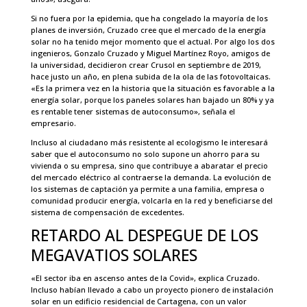
Si no fuera por la epidemia, que ha congelado la mayoría de los
planes de inversión, Cruzado cree que el mercado de la energía
solar no ha tenido mejor momento que el actual. Por algo los dos
ingenieros, Gonzalo Cruzado y Miguel Martínez Royo, amigos de
la universidad, decidieron crear Crusol en septiembre de 2019,
hace justo un año, en plena subida de la ola de las fotovoltaicas.
«Es la primera vez en la historia que la situación es favorable a la
energía solar, porque los paneles solares han bajado un 80% y ya
es rentable tener sistemas de autoconsumo», señala el
empresario.
Incluso al ciudadano más resistente al ecologismo le interesará
saber que el autoconsumo no solo supone un ahorro para su
vivienda o su empresa, sino que contribuye a abaratar el precio
del mercado eléctrico al contraerse la demanda. La evolución de
los sistemas de captación ya permite a una familia, empresa o
comunidad producir energía, volcarla en la red y beneficiarse del
sistema de compensación de excedentes.
RETARDO AL DESPEGUE DE LOS
MEGAVATIOS SOLARES
«El sector iba en ascenso antes de la Covid», explica Cruzado.
Incluso habían llevado a cabo un proyecto pionero de instalación
solar en un edificio residencial de Cartagena, con un valor