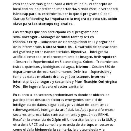
está cada vez más globalizado a nivel mundial, el concepto de
localidad ha ido perdiendo importancia, siendo éste un verdadero
hándicap para su crecimiento, por lo que el programa Global
Startup Softlanding
ha impulsado la mejora de esta situación
clave para las startups regionales.
Las startups que han participado en el programa han
sido,
Biwenger
– Mánager de fútbol fantasy Nº1 en
España,
Secify
– Soluciones de ciberseguridad en IT y seguridad
de la información,
Nanocarbonoids
– Desarrollo de aplicaciones
del grafeno y otros nanomateriales,
Biyectiva
– Inteligencia
artificial centrada en el procesamiento de imagen,
Arthropotech
– Desarrollo Experimental en Biotecnología,
Cobet
– Tratamientos
físicos, químicos y biológicos del agua,
Nivimu
– Gestión 360 del
departamento de recursos humanos,
Drónica
– Supervisión y
toma de datos mediante drones y láser scanner,
Internxt
–
Internet privado, seguro y sostenible y
Planificación Quirúrgica
PQx
– Bio Ingeniería para el sector sanitario.
En cuanto a los sectores predominantes donde se ubican las
participantes destacan sectores emergentes como el de
inteligencia de datos, seguridad y privacidad de los mismos
(ciberseguridad), inteligencia artificial, las Apps para diferentes
sectores empresariales (entretenimiento y gestión de RRHH).
Reseñar la presencia de 2 Spin off Universitarias una de la UMU y
otra de la UPCT, así como, la presencia de startups en sectores
como el de la bioingeniería sanitaria, la biotecnología y la