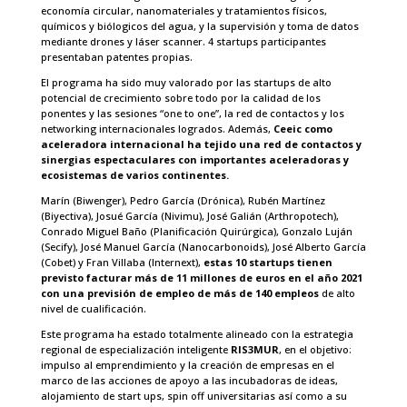
economía circular, nanomateriales y tratamientos físicos,
químicos y biólogicos del agua, y la supervisión y toma de datos
mediante drones y láser scanner. 4 startups participantes
presentaban patentes propias.
El programa ha sido muy valorado por las startups de alto
potencial de crecimiento sobre todo por la calidad de los
ponentes y las sesiones “one to one”, la red de contactos y los
networking internacionales logrados. Además,
Ceeic como
aceleradora internacional ha tejido una red de contactos y
sinergias espectaculares con importantes aceleradoras y
ecosistemas de varios continentes.
Marín (Biwenger), Pedro García (Drónica), Rubén Martínez
(Biyectiva), Josué García (Nivimu), José Galián (Arthropotech),
Conrado Miguel Baño (Planificación Quirúrgica), Gonzalo Luján
(Secify), José Manuel García (Nanocarbonoids), José Alberto García
(Cobet) y Fran Villaba (Internext),
estas 10 startups tienen
previsto facturar más de 11 millones de euros en el año 2021
con una previsión de empleo de más de 140 empleos
de alto
nivel de cualificación.
Este programa ha estado totalmente alineado con la estrategia
regional de especialización inteligente
RIS3MUR
, en el objetivo:
impulso al emprendimiento y la creación de empresas en el
marco de las acciones de apoyo a las incubadoras de ideas,
alojamiento de start ups, spin off universitarias así como a su