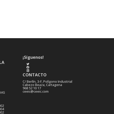
¡Síguenos!
LA
Twitter
Facebook
LinkedIn
CONTACTO
C/ Berlín, 3-F, Polígono Industrial
Cabezo Beaza, Cartagena
968 52 10 17
ceeic@ceeic.com
DAS
002
004
002