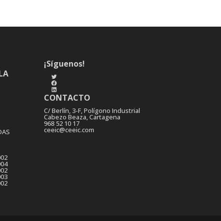
¡Síguenos!
LA
Twitter
Facebook
LinkedIn
CONTACTO
C/ Berlín, 3-F, Polígono Industrial
Cabezo Beaza, Cartagena
968 52 10 17
ceeic@ceeic.com
DAS
002
004
002
003
002