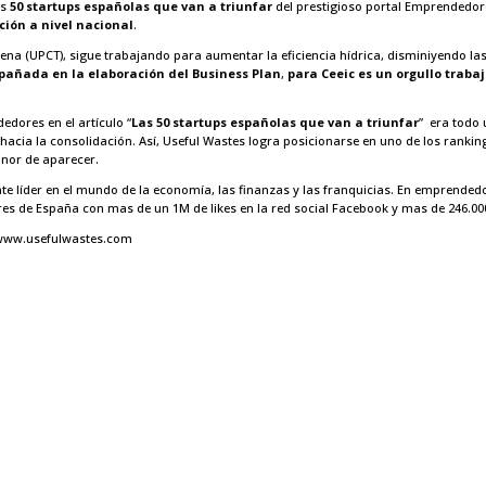
as
50 startups españolas que van a triunfar
del prestigioso portal Emprendedore
ción a nivel nacional
.
gena (UPCT)
, sigue trabajando para aumentar la eficiencia hídrica, disminiyendo l
añada en la elaboración del Business Plan
,
para Ceeic es un orgullo trabaj
edores en el artículo “
Las 50 startups españolas que van a triunfar
” era todo 
hacia la consolidación. Así, Useful Wastes logra posicionarse en uno de los rank
onor de aparecer.
te líder en el mundo de la economía, las finanzas y las franquicias. En emprendedo
s de España con mas de un 1M de likes en la red social Facebook y mas de 246.000
www.usefulwastes.com