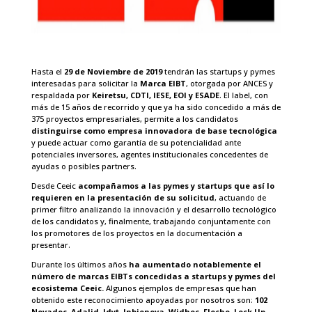
Hasta el
29 de Noviembre de 2019
tendrán las startups y pymes
interesadas para solicitar la
Marca EIBT
, otorgada por
ANCES
y
respaldada por
Keiretsu, CDTI, IESE, EOI y ESADE
. El label, con
más de 15 años de recorrido y que ya ha sido concedido a más de
375 proyectos empresariales, permite a los candidatos
distinguirse como empresa innovadora de base tecnológica
y puede actuar como garantía de su potencialidad ante
potenciales inversores, agentes institucionales concedentes de
ayudas o posibles partners.
Desde Ceeic
acompañamos a las pymes y startups que así lo
requieren en la presentación de su solicitud
, actuando de
primer filtro analizando la innovación y el desarrollo tecnológico
de los candidatos y, finalmente, trabajando conjuntamente con
los promotores de los proyectos en la documentación a
presentar.
Durante los últimos años
ha aumentado notablemente el
número de marcas EIBTs concedidas a startups y pymes del
ecosistema Ceeic.
Algunos ejemplos de empresas que han
obtenido este reconocimiento apoyadas por nosotros son:
102
Novadoc, Adalid, Idyt, Inbionova, Widhoc, Flecho, Lock Up,