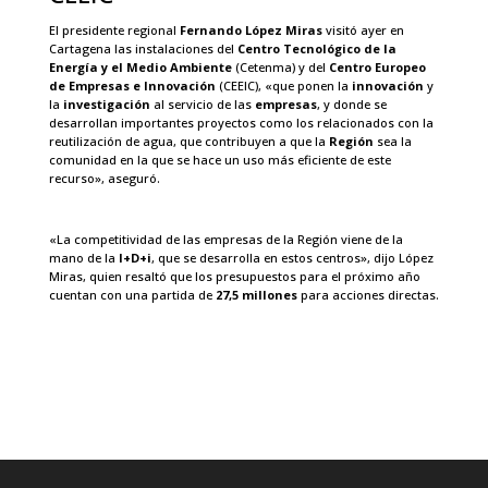
El presidente regional
Fernando López Miras
visitó ayer en
Cartagena las instalaciones del
Centro Tecnológico de la
Energía y el Medio Ambiente
(Cetenma) y del
Centro Europeo
de Empresas e Innovación
(CEEIC), «que ponen la
innovación
y
la
investigación
al servicio de las
empresas
, y donde se
desarrollan importantes proyectos como los relacionados con la
reutilización de agua, que contribuyen a que la
Región
sea la
comunidad en la que se hace un uso más eficiente de este
recurso», aseguró.
«La competitividad de las empresas de la Región viene de la
mano de la
I+D+i
, que se desarrolla en estos centros», dijo López
Miras, quien resaltó que los presupuestos para el próximo año
cuentan con una partida de
27,5 millones
para acciones directas.