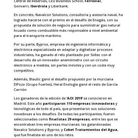
Central de Reservas, CEU Business School,
Ferrovial
,
Gonvarri,
Iberdrola
y Liberbank.
En concreto, Navalcon Solutions, consultoría y asesoría naval, ha
logrado hacerse con el premio en el desafío de Enagás, con su
propuesta de solución de negocio para suministrar gas natural
licuado como combustible más responsable a nivel ambiental
para el transporte marítimo.
Por su parte, Byprox, empresa de ingeniería informática y
electrónica especializada en adaptar y digitalizar procesos
industriales, ha ganado el reto planteado por Soltec con el
desarrollo de un innovador anemómetro con un circuito
electrónico a medida, sin partes móviles y con un coste muy
competitivo.
Además, Blautic ganó el desafío propuesto por la murciana
ElPozo (Grupo Fuertes), Heral Enología ganó el resto de García
Carrión
Los ganadores de la edición de
‘AOI 2019’
se conocieron en
Madrid. Este año
participaron 110 empresas innovadoras
y
tecnológicas de todo el país, que presentaron sus soluciones
novedosas a los desafíos. De todas las participantes, fueron
seleccionadas como
finalistas 29 empresas
, entre las que se
encontraban tres empresas murcianas: las galardonadas
Navalco Solutions y Byprox, y
Cobet Tratamientos del Agua
,
que fue finalista en uno de los retos.