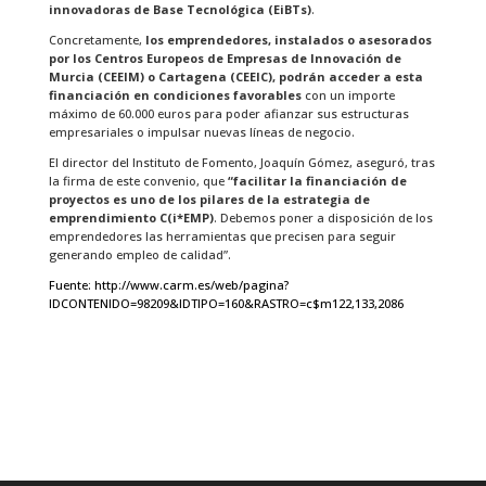
innovadoras de Base Tecnológica (EiBTs)
.
Concretamente,
los emprendedores, instalados o asesorados
por los Centros Europeos de Empresas de Innovación de
Murcia (CEEIM) o Cartagena (CEEIC), podrán acceder a esta
financiación en condiciones favorables
con un importe
máximo de 60.000 euros para poder afianzar sus estructuras
empresariales o impulsar nuevas líneas de negocio.
El director del Instituto de Fomento, Joaquín Gómez, aseguró, tras
la firma de este convenio, que
“facilitar la financiación de
proyectos es uno de los pilares de la estrategia de
emprendimiento C(i*EMP)
. Debemos poner a disposición de los
emprendedores las herramientas que precisen para seguir
generando empleo de calidad”.
Fuente:
http://www.carm.es/web/pagina?
IDCONTENIDO=98209&IDTIPO=160&RASTRO=c$m122,133,2086