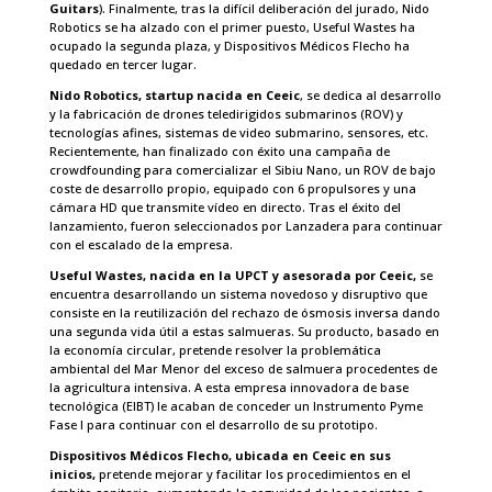
Guitars
). Finalmente, tras la difícil deliberación del jurado, Nido
Robotics se ha alzado con el primer puesto, Useful Wastes ha
ocupado la segunda plaza, y Dispositivos Médicos Flecho ha
quedado en tercer lugar.
Nido Robotics, startup nacida en Ceeic
, se dedica al desarrollo
y la fabricación de drones teledirigidos submarinos (ROV) y
tecnologías afines, sistemas de video submarino, sensores, etc.
Recientemente, han finalizado con éxito una campaña de
crowdfounding para comercializar el Sibiu Nano, un ROV de bajo
coste de desarrollo propio, equipado con 6 propulsores y una
cámara HD que transmite vídeo en directo. Tras el éxito del
lanzamiento, fueron seleccionados por Lanzadera para continuar
con el escalado de la empresa.
Useful Wastes, nacida en la UPCT y asesorada por Ceeic,
se
encuentra desarrollando un sistema novedoso y disruptivo que
consiste en la reutilización del rechazo de ósmosis inversa dando
una segunda vida útil a estas salmueras. Su producto, basado en
la economía circular, pretende resolver la problemática
ambiental del Mar Menor del exceso de salmuera procedentes de
la agricultura intensiva. A esta empresa innovadora de base
tecnológica (EIBT) le acaban de conceder un Instrumento Pyme
Fase I para continuar con el desarrollo de su prototipo.
Dispositivos Médicos Flecho, ubicada en Ceeic en sus
inicios,
pretende mejorar y facilitar los procedimientos en el